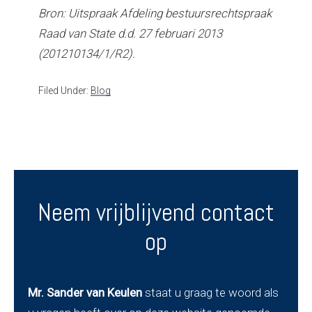
Bron: Uitspraak Afdeling bestuursrechtspraak
Raad van State d.d. 27 februari 2013
(201210134/1/R2).
Filed Under:
Blog
Neem vrijblijvend contact
op
Mr. Sander van Keulen
staat u graag te woord als