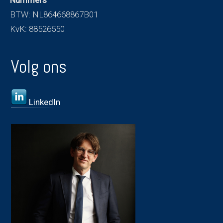
Nummers
BTW: NL864668867B01
KvK: 88526550
Volg ons
LinkedIn